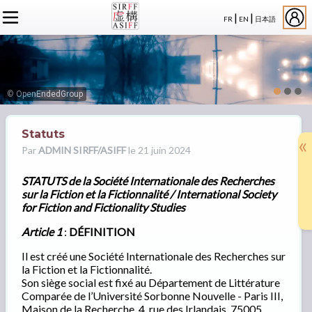
|
|
FR
EN
日本語
L'ASSOCIATION
ACTUALITÉS SIRFF
À PROPOS
ACTUALITÉS SUR LA FICTION
NOS CONGRÈS
STATUTS
ÉVÉNEMENTS
SÉMINAIRES
ADHÉSION
MEMBRES
© OpenEndedGroup
PUBLICATIONS
PUBLICATIONS
LE BUREAU
CRÉDITS
LE CONSEIL D’ADMINISTRATION
Statuts
«
MEMBRES FONDATEURS
Par
ADMIN SIRFF/ASIFF
le 21 juin 2024
LES MEMBRES
STATUTS de la Société Internationale des Recherches
sur la Fiction et la Fictionnalité / International Society
for Fiction and Fictionality Studies
Article 1
:
DÉFINITION
Il est créé une Société Internationale des Recherches sur
la Fiction et la Fictionnalité.
Son siège social est fixé au Département de Littérature
Comparée de l’Université Sorbonne Nouvelle - Paris III,
Maison de la Recherche, 4, rue des Irlandais, 75005