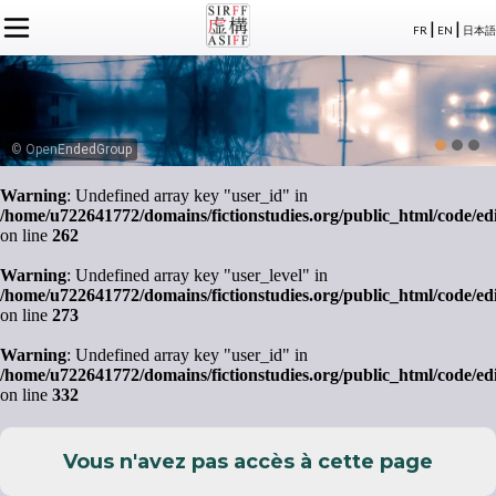
|
|
FR
EN
日本語
L'ASSOCIATION
ACTUALITÉS SIRFF
À PROPOS
ACTUALITÉS SUR LA FICTION
NOS CONGRÈS
STATUTS
ÉVÉNEMENTS
SÉMINAIRES
ADHÉSION
MEMBRES
© OpenEndedGroup
PUBLICATIONS
PUBLICATIONS
LE BUREAU
CRÉDITS
Warning
: Undefined array key "user_id" in
LE CONSEIL D’ADMINISTRATION
/home/u722641772/domains/fictionstudies.org/public_html/code/ed
MEMBRES FONDATEURS
on line
262
LES MEMBRES
Warning
: Undefined array key "user_level" in
/home/u722641772/domains/fictionstudies.org/public_html/code/ed
on line
273
Warning
: Undefined array key "user_id" in
/home/u722641772/domains/fictionstudies.org/public_html/code/ed
on line
332
Vous n'avez pas accès à cette page