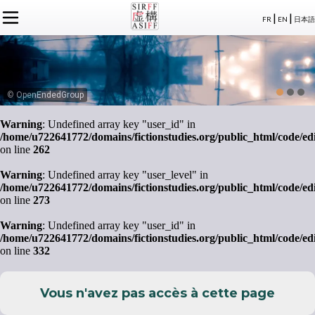
|
|
FR
EN
日本語
L'ASSOCIATION
ACTUALITÉS SIRFF
À PROPOS
ACTUALITÉS SUR LA FICTION
NOS CONGRÈS
STATUTS
ÉVÉNEMENTS
SÉMINAIRES
ADHÉSION
MEMBRES
© OpenEndedGroup
PUBLICATIONS
PUBLICATIONS
LE BUREAU
CRÉDITS
Warning
: Undefined array key "user_id" in
LE CONSEIL D’ADMINISTRATION
/home/u722641772/domains/fictionstudies.org/public_html/code/ed
MEMBRES FONDATEURS
on line
262
LES MEMBRES
Warning
: Undefined array key "user_level" in
/home/u722641772/domains/fictionstudies.org/public_html/code/ed
on line
273
Warning
: Undefined array key "user_id" in
/home/u722641772/domains/fictionstudies.org/public_html/code/ed
on line
332
Vous n'avez pas accès à cette page