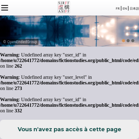
|
|
FR
EN
日本語
L'ASSOCIATION
ACTUALITÉS SIRFF
À PROPOS
ACTUALITÉS SUR LA FICTION
NOS CONGRÈS
STATUTS
ÉVÉNEMENTS
SÉMINAIRES
ADHÉSION
MEMBRES
© OpenEndedGroup
PUBLICATIONS
PUBLICATIONS
LE BUREAU
CRÉDITS
Warning
: Undefined array key "user_id" in
LE CONSEIL D’ADMINISTRATION
/home/u722641772/domains/fictionstudies.org/public_html/code/ed
MEMBRES FONDATEURS
on line
262
LES MEMBRES
Warning
: Undefined array key "user_level" in
/home/u722641772/domains/fictionstudies.org/public_html/code/ed
on line
273
Warning
: Undefined array key "user_id" in
/home/u722641772/domains/fictionstudies.org/public_html/code/ed
on line
332
Vous n'avez pas accès à cette page