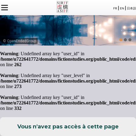
|
|
FR
EN
日本語
L'ASSOCIATION
ACTUALITÉS SIRFF
À PROPOS
ACTUALITÉS SUR LA FICTION
NOS CONGRÈS
STATUTS
ÉVÉNEMENTS
SÉMINAIRES
ADHÉSION
MEMBRES
© OpenEndedGroup
PUBLICATIONS
PUBLICATIONS
LE BUREAU
CRÉDITS
Warning
: Undefined array key "user_id" in
LE CONSEIL D’ADMINISTRATION
/home/u722641772/domains/fictionstudies.org/public_html/code/ed
MEMBRES FONDATEURS
on line
262
LES MEMBRES
Warning
: Undefined array key "user_level" in
/home/u722641772/domains/fictionstudies.org/public_html/code/ed
on line
273
Warning
: Undefined array key "user_id" in
/home/u722641772/domains/fictionstudies.org/public_html/code/ed
on line
332
Vous n'avez pas accès à cette page