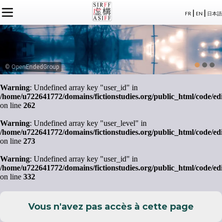
|
|
FR
EN
日本語
L'ASSOCIATION
ACTUALITÉS SIRFF
À PROPOS
ACTUALITÉS SUR LA FICTION
NOS CONGRÈS
STATUTS
ÉVÉNEMENTS
SÉMINAIRES
ADHÉSION
MEMBRES
© OpenEndedGroup
PUBLICATIONS
PUBLICATIONS
LE BUREAU
CRÉDITS
Warning
: Undefined array key "user_id" in
LE CONSEIL D’ADMINISTRATION
/home/u722641772/domains/fictionstudies.org/public_html/code/ed
MEMBRES FONDATEURS
on line
262
LES MEMBRES
Warning
: Undefined array key "user_level" in
/home/u722641772/domains/fictionstudies.org/public_html/code/ed
on line
273
Warning
: Undefined array key "user_id" in
/home/u722641772/domains/fictionstudies.org/public_html/code/ed
on line
332
Vous n'avez pas accès à cette page