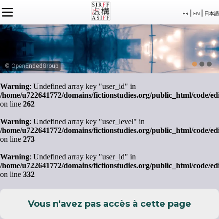
|
|
FR
EN
日本語
L'ASSOCIATION
ACTUALITÉS SIRFF
À PROPOS
ACTUALITÉS SUR LA FICTION
NOS CONGRÈS
STATUTS
ÉVÉNEMENTS
SÉMINAIRES
ADHÉSION
MEMBRES
© OpenEndedGroup
PUBLICATIONS
PUBLICATIONS
LE BUREAU
CRÉDITS
Warning
: Undefined array key "user_id" in
LE CONSEIL D’ADMINISTRATION
/home/u722641772/domains/fictionstudies.org/public_html/code/ed
MEMBRES FONDATEURS
on line
262
LES MEMBRES
Warning
: Undefined array key "user_level" in
/home/u722641772/domains/fictionstudies.org/public_html/code/ed
on line
273
Warning
: Undefined array key "user_id" in
/home/u722641772/domains/fictionstudies.org/public_html/code/ed
on line
332
Vous n'avez pas accès à cette page