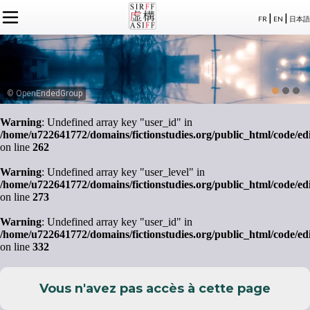
|
|
FR
EN
日本語
L'ASSOCIATION
ACTUALITÉS SIRFF
À PROPOS
ACTUALITÉS SUR LA FICTION
NOS CONGRÈS
STATUTS
ÉVÉNEMENTS
SÉMINAIRES
ADHÉSION
MEMBRES
© OpenEndedGroup
PUBLICATIONS
PUBLICATIONS
LE BUREAU
CRÉDITS
Warning
: Undefined array key "user_id" in
LE CONSEIL D’ADMINISTRATION
/home/u722641772/domains/fictionstudies.org/public_html/code/ed
MEMBRES FONDATEURS
on line
262
LES MEMBRES
Warning
: Undefined array key "user_level" in
/home/u722641772/domains/fictionstudies.org/public_html/code/ed
on line
273
Warning
: Undefined array key "user_id" in
/home/u722641772/domains/fictionstudies.org/public_html/code/ed
on line
332
Vous n'avez pas accès à cette page