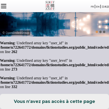
|
|
FR
EN
日本語
L'ASSOCIATION
ACTUALITÉS SIRFF
À PROPOS
ACTUALITÉS SUR LA FICTION
NOS CONGRÈS
STATUTS
ÉVÉNEMENTS
SÉMINAIRES
ADHÉSION
MEMBRES
© OpenEndedGroup
PUBLICATIONS
PUBLICATIONS
LE BUREAU
CRÉDITS
Warning
: Undefined array key "user_id" in
LE CONSEIL D’ADMINISTRATION
/home/u722641772/domains/fictionstudies.org/public_html/code/ed
MEMBRES FONDATEURS
on line
262
LES MEMBRES
Warning
: Undefined array key "user_level" in
/home/u722641772/domains/fictionstudies.org/public_html/code/ed
on line
273
Warning
: Undefined array key "user_id" in
/home/u722641772/domains/fictionstudies.org/public_html/code/ed
on line
332
Vous n'avez pas accès à cette page