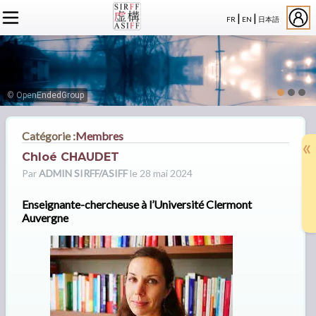
|
|
FR
EN
日本語
L'ASSOCIATION
ACTUALITÉS SIRFF
À PROPOS
ACTUALITÉS SUR LA FICTION
NOS CONGRÈS
STATUTS
ÉVÉNEMENTS
SÉMINAIRES
ADHÉSION
MEMBRES
© OpenEndedGroup
PUBLICATIONS
PUBLICATIONS
LE BUREAU
CRÉDITS
LE CONSEIL D’ADMINISTRATION
Catégorie :
Membres
«
MEMBRES FONDATEURS
Chloé CHAUDET
LES MEMBRES
Par
ADMIN SIRFF/ASIFF
le 28 mai 2024
Enseignante-chercheuse à l’Université Clermont
Auvergne