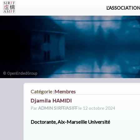
L'ASSOCIATIO
© OpenEndedGroup
Catégorie :
Membres
Djamila HAMIDI
Par
ADMIN SIRFF/ASIFF
le 12 octobre 2024
Doctorante, Aix-Marseille Université