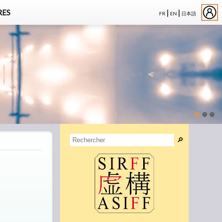
|
|
ES
FR
EN
日本語
🔎︎