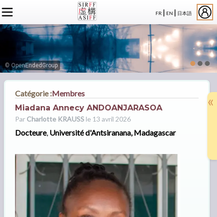
|
|
FR
EN
日本語
L'ASSOCIATION
ACTUALITÉS SIRFF
À PROPOS
ACTUALITÉS SUR LA FICTION
NOS CONGRÈS
STATUTS
ÉVÉNEMENTS
SÉMINAIRES
ADHÉSION
MEMBRES
© OpenEndedGroup
PUBLICATIONS
PUBLICATIONS
LE BUREAU
CRÉDITS
LE CONSEIL D’ADMINISTRATION
Catégorie :
Membres
«
MEMBRES FONDATEURS
Miadana Annecy ANDOANJARASOA
LES MEMBRES
Par
Charlotte KRAUSS
le 13 avril 2026
Docteure
,
Université d'Antsiranana, Madagascar